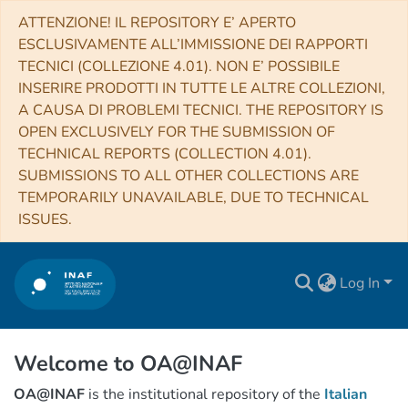
ATTENZIONE! IL REPOSITORY E’ APERTO
ESCLUSIVAMENTE ALL’IMMISSIONE DEI RAPPORTI
TECNICI (COLLEZIONE 4.01). NON E’ POSSIBILE
INSERIRE PRODOTTI IN TUTTE LE ALTRE COLLEZIONI,
A CAUSA DI PROBLEMI TECNICI. THE REPOSITORY IS
OPEN EXCLUSIVELY FOR THE SUBMISSION OF
TECHNICAL REPORTS (COLLECTION 4.01).
SUBMISSIONS TO ALL OTHER COLLECTIONS ARE
TEMPORARILY UNAVAILABLE, DUE TO TECHNICAL
ISSUES.
Log In
Welcome to OA@INAF
OA@INAF
is the institutional repository of the
Italian