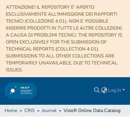
ATTENZIONE! IL REPOSITORY E’ APERTO
ESCLUSIVAMENTE ALL’IMMISSIONE DEI RAPPORTI
TECNICI (COLLEZIONE 4.01). NON E’ POSSIBILE
INSERIRE PRODOTTI IN TUTTE LE ALTRE COLLEZIONI,
A CAUSA DI PROBLEMI TECNICI. THE REPOSITORY IS
OPEN EXCLUSIVELY FOR THE SUBMISSION OF
TECHNICAL REPORTS (COLLECTION 4.01).
SUBMISSIONS TO ALL OTHER COLLECTIONS ARE
TEMPORARILY UNAVAILABLE, DUE TO TECHNICAL
ISSUES.
Log In
Home
CRIS
Journal
VizieR Online Data Catalog