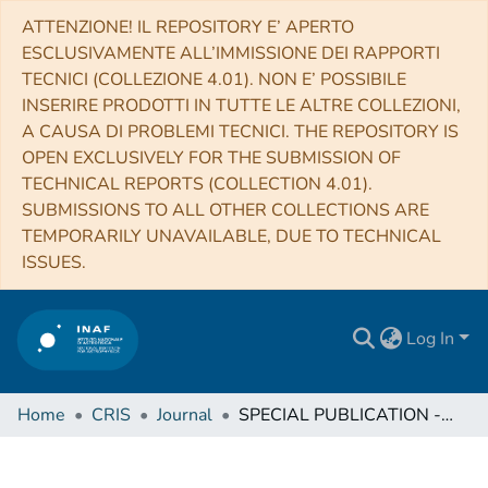
ATTENZIONE! IL REPOSITORY E’ APERTO
ESCLUSIVAMENTE ALL’IMMISSIONE DEI RAPPORTI
TECNICI (COLLEZIONE 4.01). NON E’ POSSIBILE
INSERIRE PRODOTTI IN TUTTE LE ALTRE COLLEZIONI,
A CAUSA DI PROBLEMI TECNICI. THE REPOSITORY IS
OPEN EXCLUSIVELY FOR THE SUBMISSION OF
TECHNICAL REPORTS (COLLECTION 4.01).
SUBMISSIONS TO ALL OTHER COLLECTIONS ARE
TEMPORARILY UNAVAILABLE, DUE TO TECHNICAL
ISSUES.
Log In
Home
CRIS
Journal
SPECIAL PUBLICATION - GEOLOGICAL SOCIETY OF LONDON