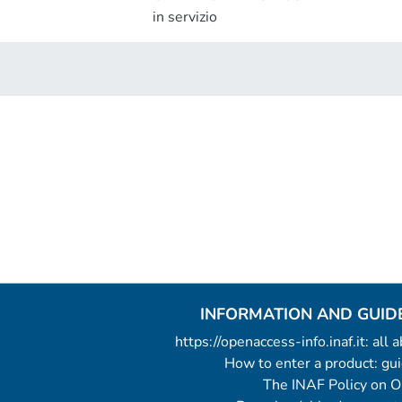
in servizio
INFORMATION AND GUID
https://openaccess-info.inaf.it: all
How to enter a product: g
The INAF Policy on 