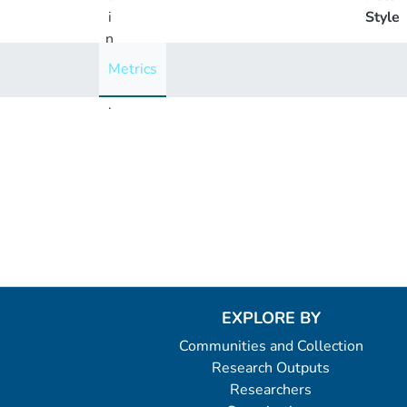
i
Style
n
g
Metrics
..
.
Loading...
EXPLORE BY
Communities and Collection
Research Outputs
Researchers