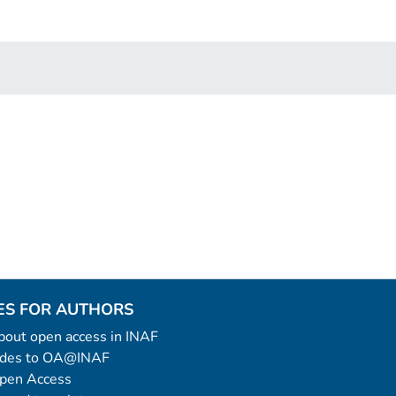
ES FOR AUTHORS
 about open access in INAF
uides to OA@INAF
Open Access