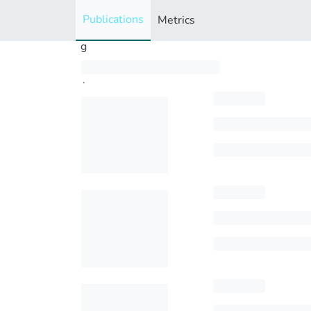
i
Publications
Metrics
n
g
..
.
Loading...