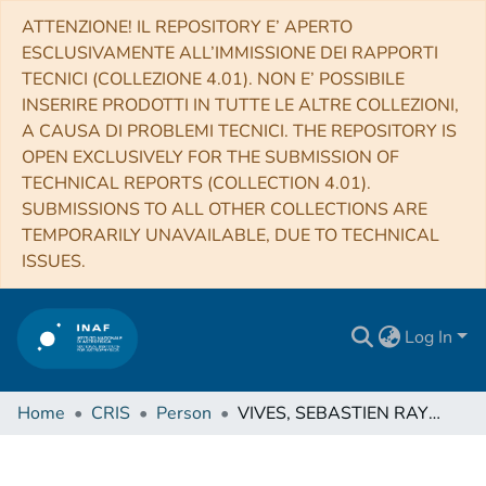
ATTENZIONE! IL REPOSITORY E’ APERTO
ESCLUSIVAMENTE ALL’IMMISSIONE DEI RAPPORTI
TECNICI (COLLEZIONE 4.01). NON E’ POSSIBILE
INSERIRE PRODOTTI IN TUTTE LE ALTRE COLLEZIONI,
A CAUSA DI PROBLEMI TECNICI. THE REPOSITORY IS
OPEN EXCLUSIVELY FOR THE SUBMISSION OF
TECHNICAL REPORTS (COLLECTION 4.01).
SUBMISSIONS TO ALL OTHER COLLECTIONS ARE
TEMPORARILY UNAVAILABLE, DUE TO TECHNICAL
ISSUES.
Log In
Home
CRIS
Person
VIVES, SEBASTIEN RAYMOND