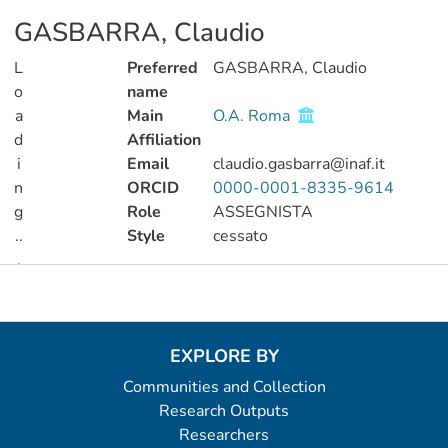
GASBARRA, Claudio
L
Preferred
GASBARRA, Claudio
o
name
a
Main
O.A. Roma
d
Affiliation
i
Email
claudio.gasbarra@inaf.it
n
ORCID
0000-0001-8335-9614
g
Role
ASSEGNISTA
..
Style
cessato
.
Metrics
Loading...
EXPLORE BY
Communities and Collection
Research Outputs
Researchers