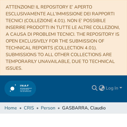
ATTENZIONE! IL REPOSITORY E’ APERTO
ESCLUSIVAMENTE ALL’IMMISSIONE DEI RAPPORTI
TECNICI (COLLEZIONE 4.01). NON E’ POSSIBILE
INSERIRE PRODOTTI IN TUTTE LE ALTRE COLLEZIONI,
A CAUSA DI PROBLEMI TECNICI. THE REPOSITORY IS
OPEN EXCLUSIVELY FOR THE SUBMISSION OF
TECHNICAL REPORTS (COLLECTION 4.01).
SUBMISSIONS TO ALL OTHER COLLECTIONS ARE
TEMPORARILY UNAVAILABLE, DUE TO TECHNICAL
ISSUES.
Log In
Home
CRIS
Person
GASBARRA, Claudio