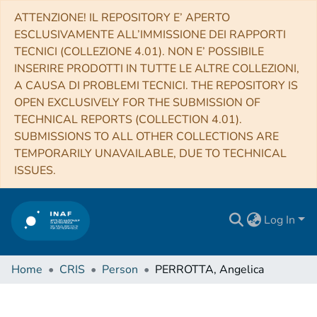
ATTENZIONE! IL REPOSITORY E’ APERTO
ESCLUSIVAMENTE ALL’IMMISSIONE DEI RAPPORTI
TECNICI (COLLEZIONE 4.01). NON E’ POSSIBILE
INSERIRE PRODOTTI IN TUTTE LE ALTRE COLLEZIONI,
A CAUSA DI PROBLEMI TECNICI. THE REPOSITORY IS
OPEN EXCLUSIVELY FOR THE SUBMISSION OF
TECHNICAL REPORTS (COLLECTION 4.01).
SUBMISSIONS TO ALL OTHER COLLECTIONS ARE
TEMPORARILY UNAVAILABLE, DUE TO TECHNICAL
ISSUES.
Log In
Home
CRIS
Person
PERROTTA, Angelica