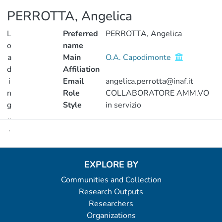
PERROTTA, Angelica
L
Preferred
PERROTTA, Angelica
o
name
a
Main
O.A. Capodimonte
d
Affiliation
i
Email
angelica.perrotta@inaf.it
n
Role
COLLABORATORE AMM.VO
g
Style
in servizio
..
.
Metrics
Loading...
EXPLORE BY
Communities and Collection
Research Outputs
Researchers
Organizations