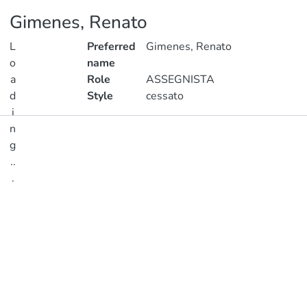
Gimenes, Renato
L
Preferred
Gimenes, Renato
o
name
a
Role
ASSEGNISTA
d
Style
cessato
i
n
Publications
g
..
Metrics
.
Loading...