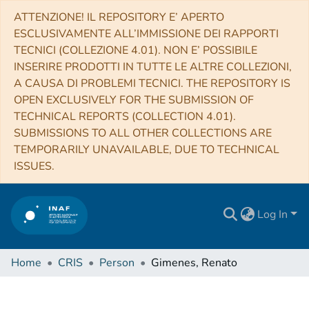
ATTENZIONE! IL REPOSITORY E’ APERTO
ESCLUSIVAMENTE ALL’IMMISSIONE DEI RAPPORTI
TECNICI (COLLEZIONE 4.01). NON E’ POSSIBILE
INSERIRE PRODOTTI IN TUTTE LE ALTRE COLLEZIONI,
A CAUSA DI PROBLEMI TECNICI. THE REPOSITORY IS
OPEN EXCLUSIVELY FOR THE SUBMISSION OF
TECHNICAL REPORTS (COLLECTION 4.01).
SUBMISSIONS TO ALL OTHER COLLECTIONS ARE
TEMPORARILY UNAVAILABLE, DUE TO TECHNICAL
ISSUES.
Log In
Home
CRIS
Person
Gimenes, Renato