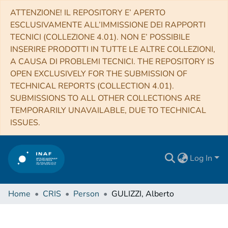
ATTENZIONE! IL REPOSITORY E’ APERTO
ESCLUSIVAMENTE ALL’IMMISSIONE DEI RAPPORTI
TECNICI (COLLEZIONE 4.01). NON E’ POSSIBILE
INSERIRE PRODOTTI IN TUTTE LE ALTRE COLLEZIONI,
A CAUSA DI PROBLEMI TECNICI. THE REPOSITORY IS
OPEN EXCLUSIVELY FOR THE SUBMISSION OF
TECHNICAL REPORTS (COLLECTION 4.01).
SUBMISSIONS TO ALL OTHER COLLECTIONS ARE
TEMPORARILY UNAVAILABLE, DUE TO TECHNICAL
ISSUES.
Log In
Home
CRIS
Person
GULIZZI, Alberto