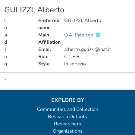
GULIZZI, Alberto
L
Preferred
GULIZZI, Alberto
o
name
a
Main
O.A. Palermo
d
Affiliation
i
Email
alberto.gulizzi@inaf.it
n
Role
C.T.E.R.
g
Style
in servizio
..
.
Metrics
Loading...
EXPLORE BY
Communities and Collection
Research Outputs
Researchers
Organizations