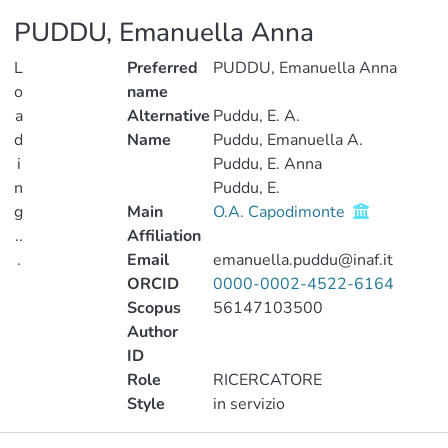
PUDDU, Emanuella Anna
L
Preferred
PUDDU, Emanuella Anna
o
name
a
Alternative
Puddu, E. A.
d
Name
Puddu, Emanuella A.
i
Puddu, E. Anna
n
Puddu, E.
g
Main
O.A. Capodimonte
..
Affiliation
.
Email
emanuella.puddu@inaf.it
ORCID
0000-0002-4522-6164
Loading...
Scopus
56147103500
Author
ID
Role
RICERCATORE
Style
in servizio