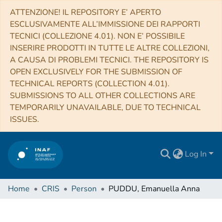
ATTENZIONE! IL REPOSITORY E’ APERTO
ESCLUSIVAMENTE ALL’IMMISSIONE DEI RAPPORTI
TECNICI (COLLEZIONE 4.01). NON E’ POSSIBILE
INSERIRE PRODOTTI IN TUTTE LE ALTRE COLLEZIONI,
A CAUSA DI PROBLEMI TECNICI. THE REPOSITORY IS
OPEN EXCLUSIVELY FOR THE SUBMISSION OF
TECHNICAL REPORTS (COLLECTION 4.01).
SUBMISSIONS TO ALL OTHER COLLECTIONS ARE
TEMPORARILY UNAVAILABLE, DUE TO TECHNICAL
ISSUES.
Log In
Home
CRIS
Person
PUDDU, Emanuella Anna