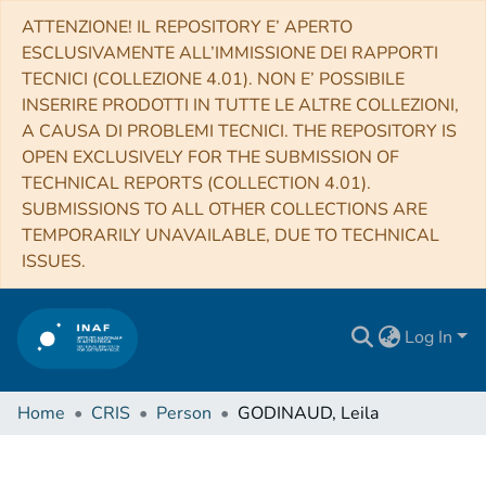
ATTENZIONE! IL REPOSITORY E’ APERTO
ESCLUSIVAMENTE ALL’IMMISSIONE DEI RAPPORTI
TECNICI (COLLEZIONE 4.01). NON E’ POSSIBILE
INSERIRE PRODOTTI IN TUTTE LE ALTRE COLLEZIONI,
A CAUSA DI PROBLEMI TECNICI. THE REPOSITORY IS
OPEN EXCLUSIVELY FOR THE SUBMISSION OF
TECHNICAL REPORTS (COLLECTION 4.01).
SUBMISSIONS TO ALL OTHER COLLECTIONS ARE
TEMPORARILY UNAVAILABLE, DUE TO TECHNICAL
ISSUES.
Log In
Home
CRIS
Person
GODINAUD, Leila