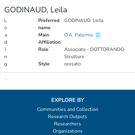
GODINAUD, Leila
L
Preferred
GODINAUD, Leila
o
name
a
Main
O.A. Palermo
d
Affiliation
i
Role
Associato - DOTTORANDO
n
Strutture
g
Style
cessato
..
.
Metrics
Loading...
EXPLORE BY
Communities and Collection
Research Outputs
Researchers
Organizations