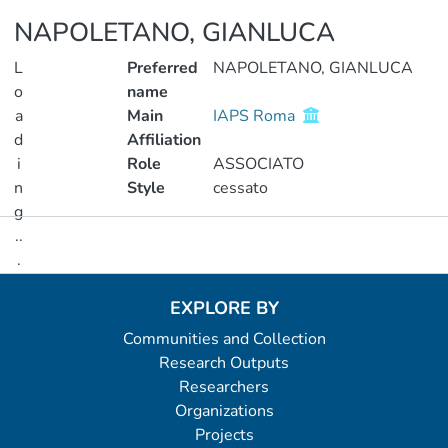
NAPOLETANO, GIANLUCA
L
Preferred
NAPOLETANO, GIANLUCA
o
name
a
Main
IAPS Roma
d
Affiliation
i
Role
ASSOCIATO
n
Style
cessato
g
..
Metrics
.
Loading...
EXPLORE BY
Communities and Collection
Research Outputs
Researchers
Organizations
Projects