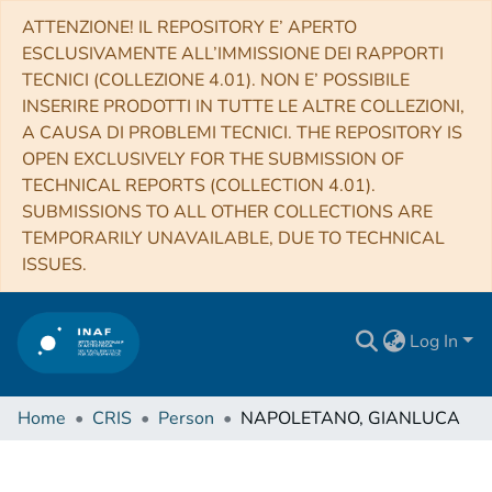
ATTENZIONE! IL REPOSITORY E’ APERTO
ESCLUSIVAMENTE ALL’IMMISSIONE DEI RAPPORTI
TECNICI (COLLEZIONE 4.01). NON E’ POSSIBILE
INSERIRE PRODOTTI IN TUTTE LE ALTRE COLLEZIONI,
A CAUSA DI PROBLEMI TECNICI. THE REPOSITORY IS
OPEN EXCLUSIVELY FOR THE SUBMISSION OF
TECHNICAL REPORTS (COLLECTION 4.01).
SUBMISSIONS TO ALL OTHER COLLECTIONS ARE
TEMPORARILY UNAVAILABLE, DUE TO TECHNICAL
ISSUES.
Log In
Home
CRIS
Person
NAPOLETANO, GIANLUCA