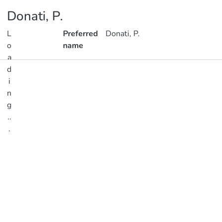
Donati, P.
L
Preferred
Donati, P.
o
name
a
d
Publications
i
n
Metrics
g
..
.
Loading...