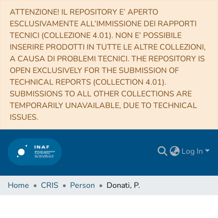
ATTENZIONE! IL REPOSITORY E’ APERTO
ESCLUSIVAMENTE ALL’IMMISSIONE DEI RAPPORTI
TECNICI (COLLEZIONE 4.01). NON E’ POSSIBILE
INSERIRE PRODOTTI IN TUTTE LE ALTRE COLLEZIONI,
A CAUSA DI PROBLEMI TECNICI. THE REPOSITORY IS
OPEN EXCLUSIVELY FOR THE SUBMISSION OF
TECHNICAL REPORTS (COLLECTION 4.01).
SUBMISSIONS TO ALL OTHER COLLECTIONS ARE
TEMPORARILY UNAVAILABLE, DUE TO TECHNICAL
ISSUES.
Log In
Home
CRIS
Person
Donati, P.