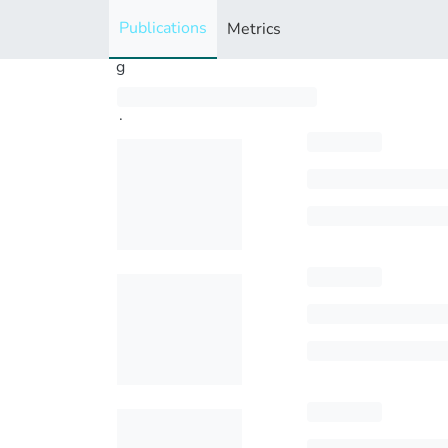
i
Publications
Metrics
n
g
..
.
Loading...