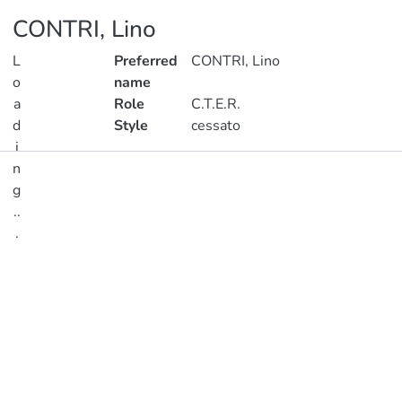
CONTRI, Lino
L
Preferred
CONTRI, Lino
o
name
a
Role
C.T.E.R.
d
Style
cessato
i
n
Publications
g
..
Metrics
.
Loading...