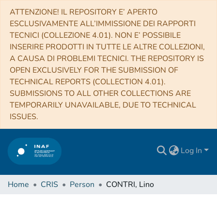
ATTENZIONE! IL REPOSITORY E’ APERTO
ESCLUSIVAMENTE ALL’IMMISSIONE DEI RAPPORTI
TECNICI (COLLEZIONE 4.01). NON E’ POSSIBILE
INSERIRE PRODOTTI IN TUTTE LE ALTRE COLLEZIONI,
A CAUSA DI PROBLEMI TECNICI. THE REPOSITORY IS
OPEN EXCLUSIVELY FOR THE SUBMISSION OF
TECHNICAL REPORTS (COLLECTION 4.01).
SUBMISSIONS TO ALL OTHER COLLECTIONS ARE
TEMPORARILY UNAVAILABLE, DUE TO TECHNICAL
ISSUES.
Log In
Home
CRIS
Person
CONTRI, Lino