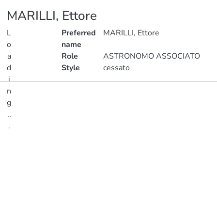
MARILLI, Ettore
L
Preferred
MARILLI, Ettore
o
name
a
Role
ASTRONOMO ASSOCIATO
d
Style
cessato
i
n
Publications
g
..
Metrics
.
Loading...