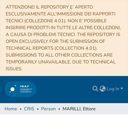
ATTENZIONE! IL REPOSITORY E’ APERTO
ESCLUSIVAMENTE ALL’IMMISSIONE DEI RAPPORTI
TECNICI (COLLEZIONE 4.01). NON E’ POSSIBILE
INSERIRE PRODOTTI IN TUTTE LE ALTRE COLLEZIONI,
A CAUSA DI PROBLEMI TECNICI. THE REPOSITORY IS
OPEN EXCLUSIVELY FOR THE SUBMISSION OF
TECHNICAL REPORTS (COLLECTION 4.01).
SUBMISSIONS TO ALL OTHER COLLECTIONS ARE
TEMPORARILY UNAVAILABLE, DUE TO TECHNICAL
ISSUES.
Log In
Home
CRIS
Person
MARILLI, Ettore