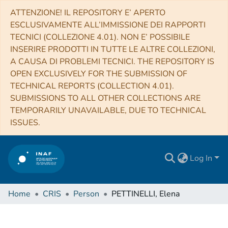
ATTENZIONE! IL REPOSITORY E’ APERTO
ESCLUSIVAMENTE ALL’IMMISSIONE DEI RAPPORTI
TECNICI (COLLEZIONE 4.01). NON E’ POSSIBILE
INSERIRE PRODOTTI IN TUTTE LE ALTRE COLLEZIONI,
A CAUSA DI PROBLEMI TECNICI. THE REPOSITORY IS
OPEN EXCLUSIVELY FOR THE SUBMISSION OF
TECHNICAL REPORTS (COLLECTION 4.01).
SUBMISSIONS TO ALL OTHER COLLECTIONS ARE
TEMPORARILY UNAVAILABLE, DUE TO TECHNICAL
ISSUES.
Log In
Home
CRIS
Person
PETTINELLI, Elena