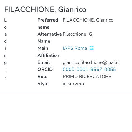
FILACCHIONE, Gianrico
L
Preferred
FILACCHIONE, Gianrico
o
name
a
Alternative
Filacchione, G.
d
Name
i
Main
IAPS Roma
n
Affiliation
g
Email
gianrico.filacchione@inaf.it
..
ORCID
0000-0001-9567-0055
.
Role
PRIMO RICERCATORE
Style
in servizio
Loading...
Publications
Metrics