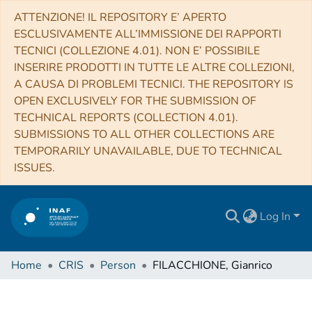
ATTENZIONE! IL REPOSITORY E’ APERTO
ESCLUSIVAMENTE ALL’IMMISSIONE DEI RAPPORTI
TECNICI (COLLEZIONE 4.01). NON E’ POSSIBILE
INSERIRE PRODOTTI IN TUTTE LE ALTRE COLLEZIONI,
A CAUSA DI PROBLEMI TECNICI. THE REPOSITORY IS
OPEN EXCLUSIVELY FOR THE SUBMISSION OF
TECHNICAL REPORTS (COLLECTION 4.01).
SUBMISSIONS TO ALL OTHER COLLECTIONS ARE
TEMPORARILY UNAVAILABLE, DUE TO TECHNICAL
ISSUES.
Log In
Home
CRIS
Person
FILACCHIONE, Gianrico