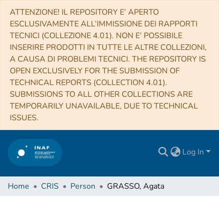
ATTENZIONE! IL REPOSITORY E’ APERTO
ESCLUSIVAMENTE ALL’IMMISSIONE DEI RAPPORTI
TECNICI (COLLEZIONE 4.01). NON E’ POSSIBILE
INSERIRE PRODOTTI IN TUTTE LE ALTRE COLLEZIONI,
A CAUSA DI PROBLEMI TECNICI. THE REPOSITORY IS
OPEN EXCLUSIVELY FOR THE SUBMISSION OF
TECHNICAL REPORTS (COLLECTION 4.01).
SUBMISSIONS TO ALL OTHER COLLECTIONS ARE
TEMPORARILY UNAVAILABLE, DUE TO TECHNICAL
ISSUES.
Log In
Home
CRIS
Person
GRASSO, Agata