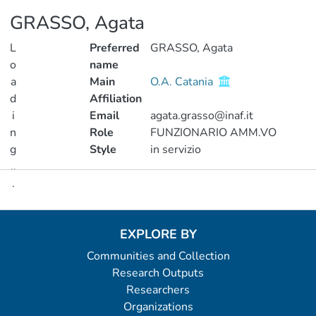
GRASSO, Agata
L
Preferred
GRASSO, Agata
o
name
a
Main
O.A. Catania
d
Affiliation
i
Email
agata.grasso@inaf.it
n
Role
FUNZIONARIO AMM.VO
g
Style
in servizio
..
.
Metrics
Loading...
EXPLORE BY
Communities and Collection
Research Outputs
Researchers
Organizations