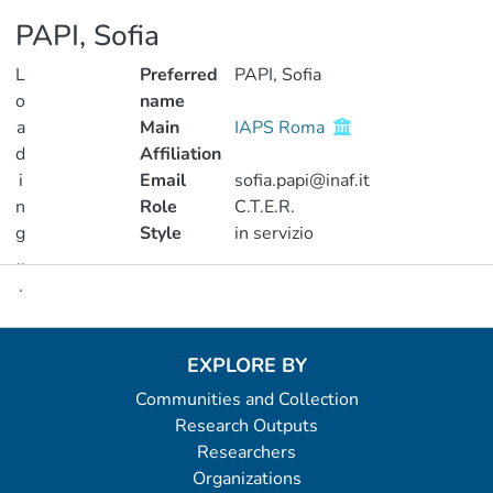
PAPI, Sofia
L
Preferred
PAPI, Sofia
o
name
a
Main
IAPS Roma
d
Affiliation
i
Email
sofia.papi@inaf.it
n
Role
C.T.E.R.
g
Style
in servizio
..
.
Metrics
Loading...
EXPLORE BY
Communities and Collection
Research Outputs
Researchers
Organizations