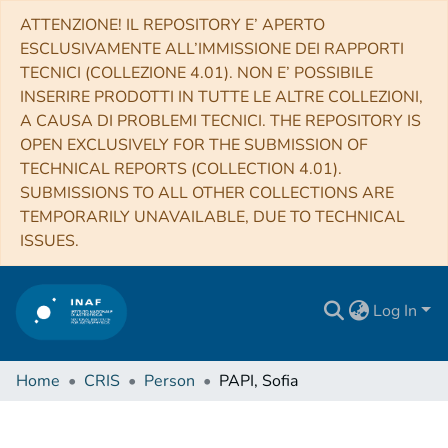
ATTENZIONE! IL REPOSITORY E’ APERTO
ESCLUSIVAMENTE ALL’IMMISSIONE DEI RAPPORTI
TECNICI (COLLEZIONE 4.01). NON E’ POSSIBILE
INSERIRE PRODOTTI IN TUTTE LE ALTRE COLLEZIONI,
A CAUSA DI PROBLEMI TECNICI. THE REPOSITORY IS
OPEN EXCLUSIVELY FOR THE SUBMISSION OF
TECHNICAL REPORTS (COLLECTION 4.01).
SUBMISSIONS TO ALL OTHER COLLECTIONS ARE
TEMPORARILY UNAVAILABLE, DUE TO TECHNICAL
ISSUES.
Log In
Home
CRIS
Person
PAPI, Sofia