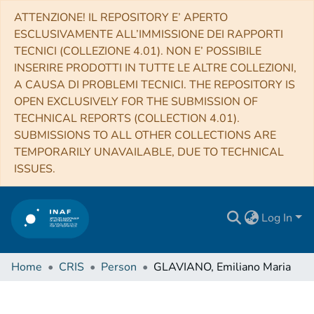
ATTENZIONE! IL REPOSITORY E’ APERTO
ESCLUSIVAMENTE ALL’IMMISSIONE DEI RAPPORTI
TECNICI (COLLEZIONE 4.01). NON E’ POSSIBILE
INSERIRE PRODOTTI IN TUTTE LE ALTRE COLLEZIONI,
A CAUSA DI PROBLEMI TECNICI. THE REPOSITORY IS
OPEN EXCLUSIVELY FOR THE SUBMISSION OF
TECHNICAL REPORTS (COLLECTION 4.01).
SUBMISSIONS TO ALL OTHER COLLECTIONS ARE
TEMPORARILY UNAVAILABLE, DUE TO TECHNICAL
ISSUES.
Log In
Home
CRIS
Person
GLAVIANO, Emiliano Maria