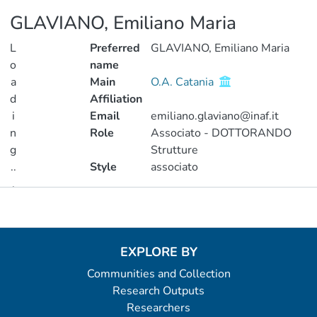
GLAVIANO, Emiliano Maria
L
Preferred
GLAVIANO, Emiliano Maria
o
name
a
Main
O.A. Catania
d
Affiliation
i
Email
emiliano.glaviano@inaf.it
n
Role
Associato - DOTTORANDO
g
Strutture
..
Style
associato
.
Metrics
Loading...
EXPLORE BY
Communities and Collection
Research Outputs
Researchers