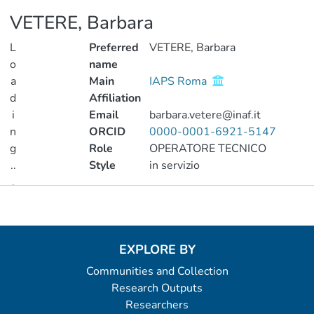
VETERE, Barbara
L
Preferred
VETERE, Barbara
o
name
a
Main
IAPS Roma
d
Affiliation
i
Email
barbara.vetere@inaf.it
n
ORCID
0000-0001-6921-5147
g
Role
OPERATORE TECNICO
..
Style
in servizio
.
Metrics
Loading...
EXPLORE BY
Communities and Collection
Research Outputs
Researchers