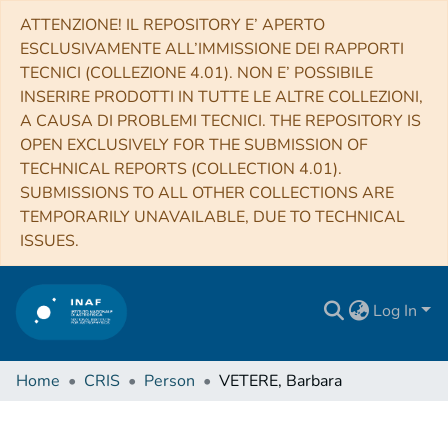
ATTENZIONE! IL REPOSITORY E’ APERTO
ESCLUSIVAMENTE ALL’IMMISSIONE DEI RAPPORTI
TECNICI (COLLEZIONE 4.01). NON E’ POSSIBILE
INSERIRE PRODOTTI IN TUTTE LE ALTRE COLLEZIONI,
A CAUSA DI PROBLEMI TECNICI. THE REPOSITORY IS
OPEN EXCLUSIVELY FOR THE SUBMISSION OF
TECHNICAL REPORTS (COLLECTION 4.01).
SUBMISSIONS TO ALL OTHER COLLECTIONS ARE
TEMPORARILY UNAVAILABLE, DUE TO TECHNICAL
ISSUES.
Log In
Home
CRIS
Person
VETERE, Barbara