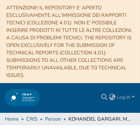
ATTENZIONE! IL REPOSITORY E’ APERTO
ESCLUSIVAMENTE ALL’IMMISSIONE DEI RAPPORTI
TECNICI (COLLEZIONE 4.01). NON E’ POSSIBILE
INSERIRE PRODOTTI IN TUTTE LE ALTRE COLLEZIONI,
A CAUSA DI PROBLEMI TECNICI. THE REPOSITORY IS
OPEN EXCLUSIVELY FOR THE SUBMISSION OF
TECHNICAL REPORTS (COLLECTION 4.01).
SUBMISSIONS TO ALL OTHER COLLECTIONS ARE
TEMPORARILY UNAVAILABLE, DUE TO TECHNICAL
ISSUES.
Log In
Home
CRIS
Person
KOHANDEL GARGARI, Mahsa