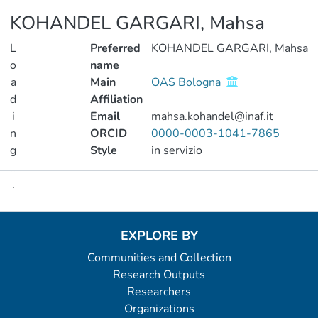
KOHANDEL GARGARI, Mahsa
L
Preferred
KOHANDEL GARGARI, Mahsa
o
name
a
Main
OAS Bologna
d
Affiliation
i
Email
mahsa.kohandel@inaf.it
n
ORCID
0000-0003-1041-7865
g
Style
in servizio
..
.
Metrics
Loading...
EXPLORE BY
Communities and Collection
Research Outputs
Researchers
Organizations