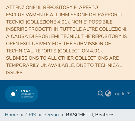
ATTENZIONE! IL REPOSITORY E’ APERTO
ESCLUSIVAMENTE ALL’IMMISSIONE DEI RAPPORTI
TECNICI (COLLEZIONE 4.01). NON E’ POSSIBILE
INSERIRE PRODOTTI IN TUTTE LE ALTRE COLLEZIONI,
A CAUSA DI PROBLEMI TECNICI. THE REPOSITORY IS
OPEN EXCLUSIVELY FOR THE SUBMISSION OF
TECHNICAL REPORTS (COLLECTION 4.01).
SUBMISSIONS TO ALL OTHER COLLECTIONS ARE
TEMPORARILY UNAVAILABLE, DUE TO TECHNICAL
ISSUES.
Log In
Home
CRIS
Person
BASCHETTI, Beatrice