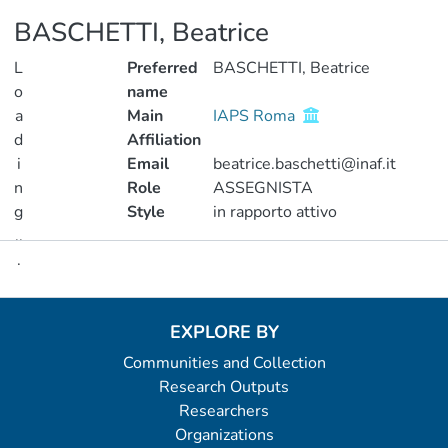
BASCHETTI, Beatrice
L
Preferred
BASCHETTI, Beatrice
o
name
a
Main
IAPS Roma
d
Affiliation
i
Email
beatrice.baschetti@inaf.it
n
Role
ASSEGNISTA
g
Style
in rapporto attivo
..
.
Metrics
Loading...
EXPLORE BY
Communities and Collection
Research Outputs
Researchers
Organizations