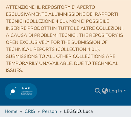
ATTENZIONE! IL REPOSITORY E’ APERTO
ESCLUSIVAMENTE ALL’IMMISSIONE DEI RAPPORTI
TECNICI (COLLEZIONE 4.01). NON E’ POSSIBILE
INSERIRE PRODOTTI IN TUTTE LE ALTRE COLLEZIONI,
A CAUSA DI PROBLEMI TECNICI. THE REPOSITORY IS
OPEN EXCLUSIVELY FOR THE SUBMISSION OF
TECHNICAL REPORTS (COLLECTION 4.01).
SUBMISSIONS TO ALL OTHER COLLECTIONS ARE
TEMPORARILY UNAVAILABLE, DUE TO TECHNICAL
ISSUES.
Log In
Home
CRIS
Person
LEGGIO, Luca