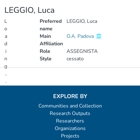
LEGGIO, Luca
L
Preferred
LEGGIO, Luca
o
name
a
Main
O.A. Padova
d
Affiliation
i
Role
ASSEGNISTA
n
Style
cessato
g
..
Metrics
.
Loading...
EXPLORE BY
Communities and Collection
Research Outputs
Researchers
Organizations
Projects