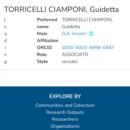
TORRICELLI CIAMPONI, Guidetta
L
Preferred
TORRICELLI CIAMPONI,
o
name
Guidetta
a
Main
O.A. Arcetri
d
Affiliation
i
ORCID
0000-0003-4998-0487
n
Role
ASSOCIATO
g
Style
cessato
..
.
Metrics
Loading...
EXPLORE BY
Communities and Collection
Research Outputs
Researchers
Organizations