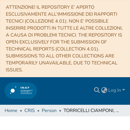
ATTENZIONE! IL REPOSITORY E’ APERTO
ESCLUSIVAMENTE ALL’IMMISSIONE DEI RAPPORTI
TECNICI (COLLEZIONE 4.01). NON E’ POSSIBILE
INSERIRE PRODOTTI IN TUTTE LE ALTRE COLLEZIONI,
A CAUSA DI PROBLEMI TECNICI. THE REPOSITORY IS
OPEN EXCLUSIVELY FOR THE SUBMISSION OF
TECHNICAL REPORTS (COLLECTION 4.01).
SUBMISSIONS TO ALL OTHER COLLECTIONS ARE
TEMPORARILY UNAVAILABLE, DUE TO TECHNICAL
ISSUES.
Log In
Home
CRIS
Person
TORRICELLI CIAMPONI, Guidetta