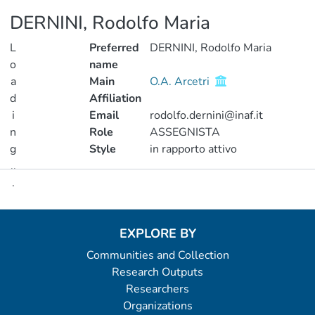
DERNINI, Rodolfo Maria
L
Preferred
DERNINI, Rodolfo Maria
o
name
a
Main
O.A. Arcetri
d
Affiliation
i
Email
rodolfo.dernini@inaf.it
n
Role
ASSEGNISTA
g
Style
in rapporto attivo
..
.
Metrics
Loading...
EXPLORE BY
Communities and Collection
Research Outputs
Researchers
Organizations