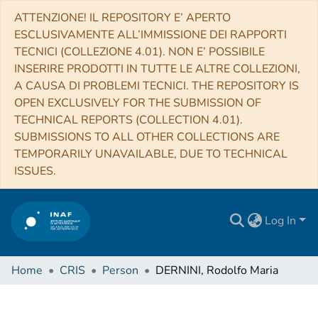
ATTENZIONE! IL REPOSITORY E’ APERTO
ESCLUSIVAMENTE ALL’IMMISSIONE DEI RAPPORTI
TECNICI (COLLEZIONE 4.01). NON E’ POSSIBILE
INSERIRE PRODOTTI IN TUTTE LE ALTRE COLLEZIONI,
A CAUSA DI PROBLEMI TECNICI. THE REPOSITORY IS
OPEN EXCLUSIVELY FOR THE SUBMISSION OF
TECHNICAL REPORTS (COLLECTION 4.01).
SUBMISSIONS TO ALL OTHER COLLECTIONS ARE
TEMPORARILY UNAVAILABLE, DUE TO TECHNICAL
ISSUES.
Log In
Home
CRIS
Person
DERNINI, Rodolfo Maria