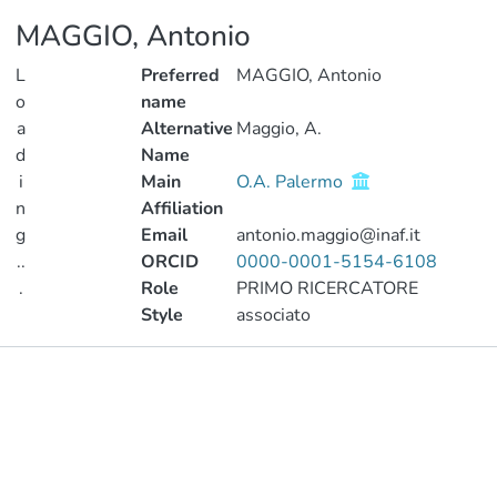
MAGGIO, Antonio
L
Preferred
MAGGIO, Antonio
o
name
a
Alternative
Maggio, A.
d
Name
i
Main
O.A. Palermo
n
Affiliation
g
Email
antonio.maggio@inaf.it
..
ORCID
0000-0001-5154-6108
.
Role
PRIMO RICERCATORE
Style
associato
Loading...
Publications
Metrics