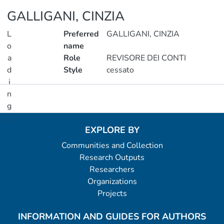
GALLIGANI, CINZIA
L
Preferred
GALLIGANI, CINZIA
o
name
a
Role
REVISORE DEI CONTI
d
Style
cessato
i
n
Metrics
g
..
EXPLORE BY
.
Communities and Collection
Loading...
Research Outputs
Researchers
Organizations
Projects
INFORMATION AND GUIDES FOR AUTHORS