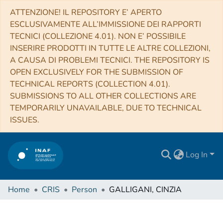
ATTENZIONE! IL REPOSITORY E’ APERTO
ESCLUSIVAMENTE ALL’IMMISSIONE DEI RAPPORTI
TECNICI (COLLEZIONE 4.01). NON E’ POSSIBILE
INSERIRE PRODOTTI IN TUTTE LE ALTRE COLLEZIONI,
A CAUSA DI PROBLEMI TECNICI. THE REPOSITORY IS
OPEN EXCLUSIVELY FOR THE SUBMISSION OF
TECHNICAL REPORTS (COLLECTION 4.01).
SUBMISSIONS TO ALL OTHER COLLECTIONS ARE
TEMPORARILY UNAVAILABLE, DUE TO TECHNICAL
ISSUES.
Log In
Home
CRIS
Person
GALLIGANI, CINZIA