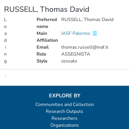
RUSSELL, Thomas David
L
Preferred
RUSSELL, Thomas David
o
name
a
Main
IASF Palermo
d
Affiliation
i
Email
thomas.russell@inaf.it
n
Role
ASSEGNISTA
g
Style
cessato
..
.
Metrics
Loading...
EXPLORE BY
Communities and Collection
Research Outputs
Researchers
Organizations