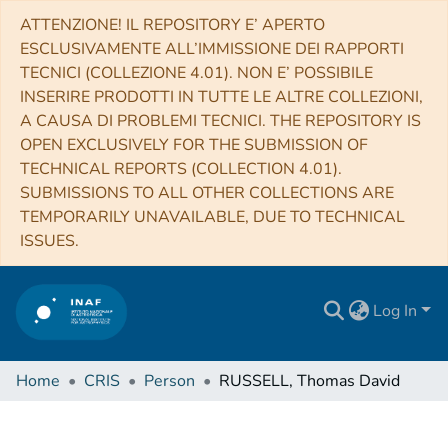
ATTENZIONE! IL REPOSITORY E’ APERTO
ESCLUSIVAMENTE ALL’IMMISSIONE DEI RAPPORTI
TECNICI (COLLEZIONE 4.01). NON E’ POSSIBILE
INSERIRE PRODOTTI IN TUTTE LE ALTRE COLLEZIONI,
A CAUSA DI PROBLEMI TECNICI. THE REPOSITORY IS
OPEN EXCLUSIVELY FOR THE SUBMISSION OF
TECHNICAL REPORTS (COLLECTION 4.01).
SUBMISSIONS TO ALL OTHER COLLECTIONS ARE
TEMPORARILY UNAVAILABLE, DUE TO TECHNICAL
ISSUES.
Log In
Home
CRIS
Person
RUSSELL, Thomas David