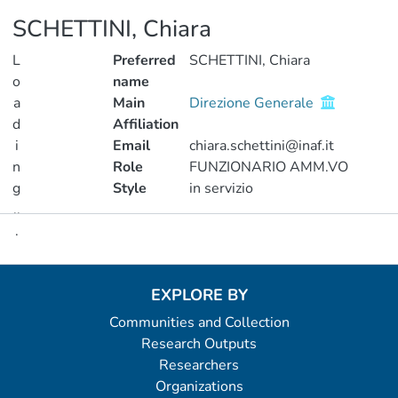
SCHETTINI, Chiara
L
Preferred
SCHETTINI, Chiara
o
name
a
Main
Direzione Generale
d
Affiliation
i
Email
chiara.schettini@inaf.it
n
Role
FUNZIONARIO AMM.VO
g
Style
in servizio
..
.
Metrics
Loading...
EXPLORE BY
Communities and Collection
Research Outputs
Researchers
Organizations