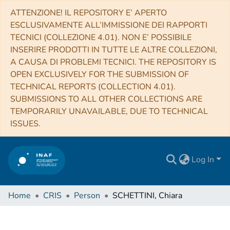
ATTENZIONE! IL REPOSITORY E’ APERTO
ESCLUSIVAMENTE ALL’IMMISSIONE DEI RAPPORTI
TECNICI (COLLEZIONE 4.01). NON E’ POSSIBILE
INSERIRE PRODOTTI IN TUTTE LE ALTRE COLLEZIONI,
A CAUSA DI PROBLEMI TECNICI. THE REPOSITORY IS
OPEN EXCLUSIVELY FOR THE SUBMISSION OF
TECHNICAL REPORTS (COLLECTION 4.01).
SUBMISSIONS TO ALL OTHER COLLECTIONS ARE
TEMPORARILY UNAVAILABLE, DUE TO TECHNICAL
ISSUES.
Log In
Home
CRIS
Person
SCHETTINI, Chiara