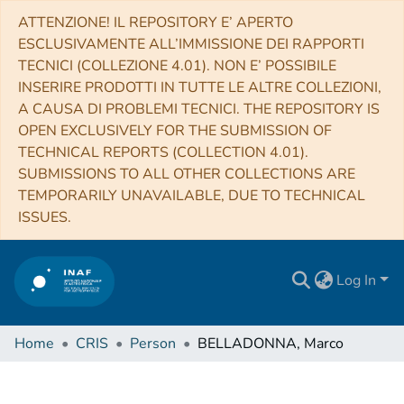
ATTENZIONE! IL REPOSITORY E’ APERTO
ESCLUSIVAMENTE ALL’IMMISSIONE DEI RAPPORTI
TECNICI (COLLEZIONE 4.01). NON E’ POSSIBILE
INSERIRE PRODOTTI IN TUTTE LE ALTRE COLLEZIONI,
A CAUSA DI PROBLEMI TECNICI. THE REPOSITORY IS
OPEN EXCLUSIVELY FOR THE SUBMISSION OF
TECHNICAL REPORTS (COLLECTION 4.01).
SUBMISSIONS TO ALL OTHER COLLECTIONS ARE
TEMPORARILY UNAVAILABLE, DUE TO TECHNICAL
ISSUES.
Log In
Home
CRIS
Person
BELLADONNA, Marco