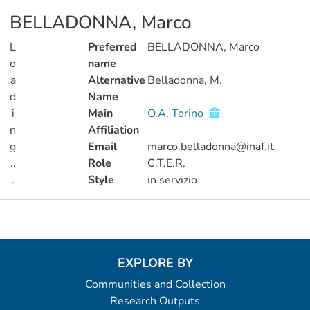
BELLADONNA, Marco
L
Preferred
BELLADONNA, Marco
o
name
a
Alternative
Belladonna, M.
d
Name
i
Main
O.A. Torino
n
Affiliation
g
Email
marco.belladonna@inaf.it
..
Role
C.T.E.R.
.
Style
in servizio
Loading...
Metrics
EXPLORE BY
Communities and Collection
Research Outputs