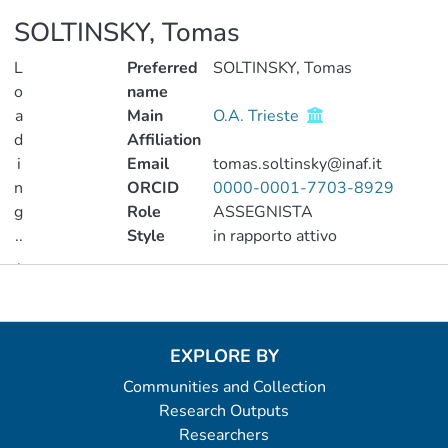
SOLTINSKY, Tomas
L
Preferred
SOLTINSKY, Tomas
o
name
a
Main
O.A. Trieste
d
Affiliation
i
Email
tomas.soltinsky@inaf.it
n
ORCID
0000-0001-7703-8929
g
Role
ASSEGNISTA
..
Style
in rapporto attivo
.
Metrics
Loading...
EXPLORE BY
Communities and Collection
Research Outputs
Researchers