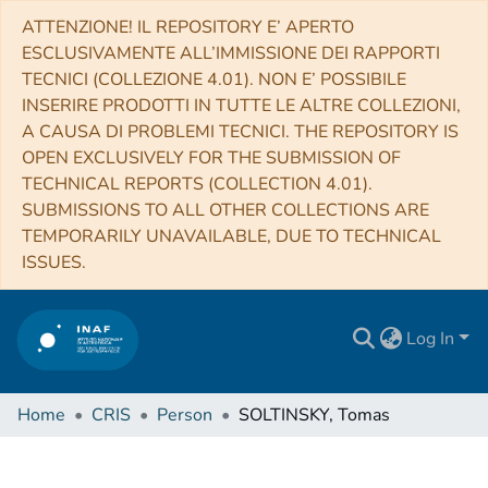
ATTENZIONE! IL REPOSITORY E’ APERTO
ESCLUSIVAMENTE ALL’IMMISSIONE DEI RAPPORTI
TECNICI (COLLEZIONE 4.01). NON E’ POSSIBILE
INSERIRE PRODOTTI IN TUTTE LE ALTRE COLLEZIONI,
A CAUSA DI PROBLEMI TECNICI. THE REPOSITORY IS
OPEN EXCLUSIVELY FOR THE SUBMISSION OF
TECHNICAL REPORTS (COLLECTION 4.01).
SUBMISSIONS TO ALL OTHER COLLECTIONS ARE
TEMPORARILY UNAVAILABLE, DUE TO TECHNICAL
ISSUES.
Log In
Home
CRIS
Person
SOLTINSKY, Tomas