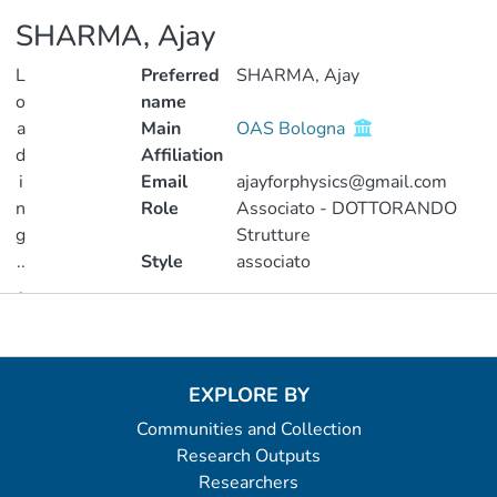
SHARMA, Ajay
L
Preferred
SHARMA, Ajay
o
name
a
Main
OAS Bologna
d
Affiliation
i
Email
ajayforphysics@gmail.com
n
Role
Associato - DOTTORANDO
g
Strutture
..
Style
associato
.
Metrics
Loading...
EXPLORE BY
Communities and Collection
Research Outputs
Researchers