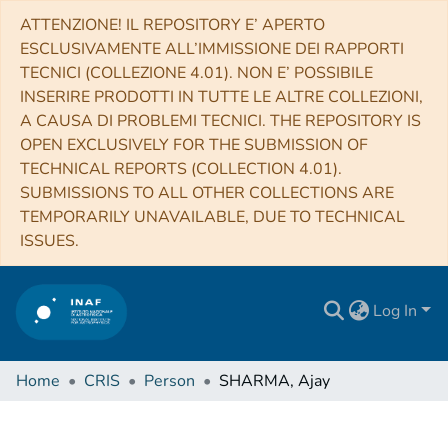
ATTENZIONE! IL REPOSITORY E’ APERTO
ESCLUSIVAMENTE ALL’IMMISSIONE DEI RAPPORTI
TECNICI (COLLEZIONE 4.01). NON E’ POSSIBILE
INSERIRE PRODOTTI IN TUTTE LE ALTRE COLLEZIONI,
A CAUSA DI PROBLEMI TECNICI. THE REPOSITORY IS
OPEN EXCLUSIVELY FOR THE SUBMISSION OF
TECHNICAL REPORTS (COLLECTION 4.01).
SUBMISSIONS TO ALL OTHER COLLECTIONS ARE
TEMPORARILY UNAVAILABLE, DUE TO TECHNICAL
ISSUES.
Log In
Home
CRIS
Person
SHARMA, Ajay