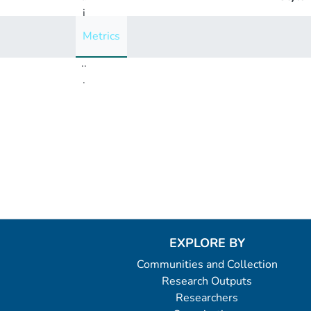
i
n
Metrics
g
..
.
Loading...
EXPLORE BY
Communities and Collection
Research Outputs
Researchers