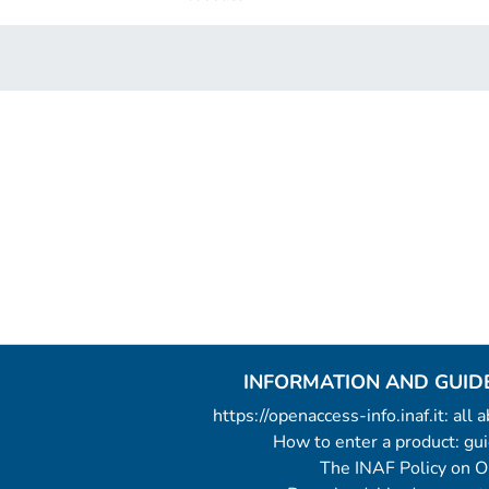
INFORMATION AND GUID
https://openaccess-info.inaf.it: all
How to enter a product: g
The INAF Policy on 