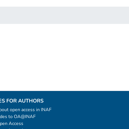
ES FOR AUTHORS
 about open access in INAF
uides to OA@INAF
Open Access