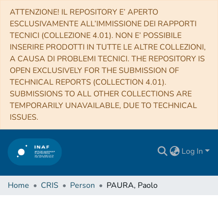
ATTENZIONE! IL REPOSITORY E’ APERTO
ESCLUSIVAMENTE ALL’IMMISSIONE DEI RAPPORTI
TECNICI (COLLEZIONE 4.01). NON E’ POSSIBILE
INSERIRE PRODOTTI IN TUTTE LE ALTRE COLLEZIONI,
A CAUSA DI PROBLEMI TECNICI. THE REPOSITORY IS
OPEN EXCLUSIVELY FOR THE SUBMISSION OF
TECHNICAL REPORTS (COLLECTION 4.01).
SUBMISSIONS TO ALL OTHER COLLECTIONS ARE
TEMPORARILY UNAVAILABLE, DUE TO TECHNICAL
ISSUES.
Log In
Home
CRIS
Person
PAURA, Paolo