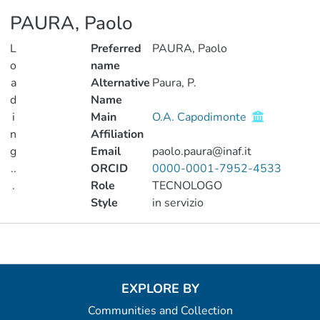
PAURA, Paolo
L
Preferred
PAURA, Paolo
o
name
a
Alternative
Paura, P.
d
Name
i
Main
O.A. Capodimonte
n
Affiliation
g
Email
paolo.paura@inaf.it
..
ORCID
0000-0001-7952-4533
.
Role
TECNOLOGO
Style
in servizio
Loading...
Metrics
EXPLORE BY
Communities and Collection