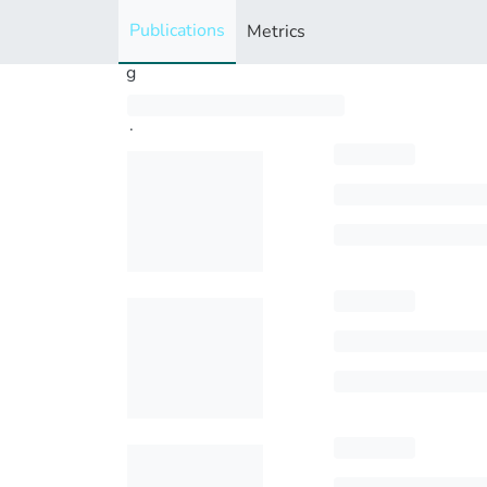
i
Publications
Metrics
n
g
..
.
Loading...