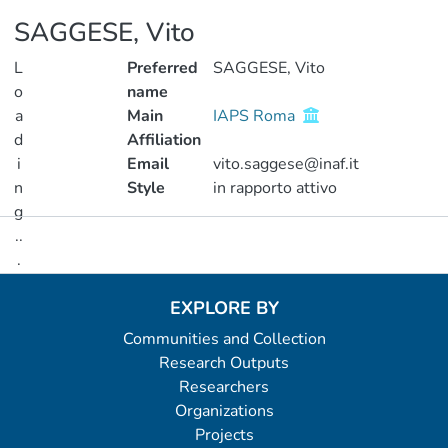
SAGGESE, Vito
L
Preferred
SAGGESE, Vito
o
name
a
Main
IAPS Roma
d
Affiliation
i
Email
vito.saggese@inaf.it
n
Style
in rapporto attivo
g
..
Metrics
.
Loading...
EXPLORE BY
Communities and Collection
Research Outputs
Researchers
Organizations
Projects