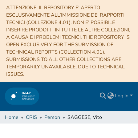
ATTENZIONE! IL REPOSITORY E’ APERTO
ESCLUSIVAMENTE ALL’IMMISSIONE DEI RAPPORTI
TECNICI (COLLEZIONE 4.01). NON E’ POSSIBILE
INSERIRE PRODOTTI IN TUTTE LE ALTRE COLLEZIONI,
A CAUSA DI PROBLEMI TECNICI. THE REPOSITORY IS
OPEN EXCLUSIVELY FOR THE SUBMISSION OF
TECHNICAL REPORTS (COLLECTION 4.01).
SUBMISSIONS TO ALL OTHER COLLECTIONS ARE
TEMPORARILY UNAVAILABLE, DUE TO TECHNICAL
ISSUES.
Log In
Home
CRIS
Person
SAGGESE, Vito