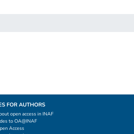
ES FOR AUTHORS
 about open access in INAF
uides to OA@INAF
Open Access