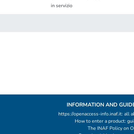
in servizio
INFORMATION AND GUID
https://openaccess-info.inaf.it: all
How to enter a product: g
The INAF Policy on 