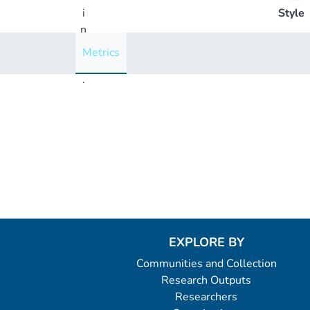
i
Style
n
g
Metrics
..
.
Loading...
EXPLORE BY
Communities and Collection
Research Outputs
Researchers