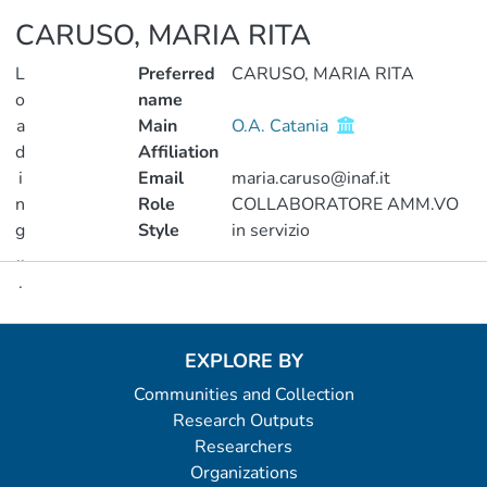
CARUSO, MARIA RITA
L
Preferred
CARUSO, MARIA RITA
o
name
a
Main
O.A. Catania
d
Affiliation
i
Email
maria.caruso@inaf.it
n
Role
COLLABORATORE AMM.VO
g
Style
in servizio
..
.
Metrics
Loading...
EXPLORE BY
Communities and Collection
Research Outputs
Researchers
Organizations