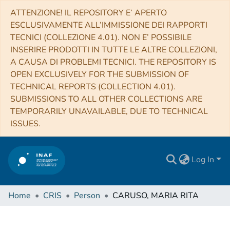
ATTENZIONE! IL REPOSITORY E’ APERTO
ESCLUSIVAMENTE ALL’IMMISSIONE DEI RAPPORTI
TECNICI (COLLEZIONE 4.01). NON E’ POSSIBILE
INSERIRE PRODOTTI IN TUTTE LE ALTRE COLLEZIONI,
A CAUSA DI PROBLEMI TECNICI. THE REPOSITORY IS
OPEN EXCLUSIVELY FOR THE SUBMISSION OF
TECHNICAL REPORTS (COLLECTION 4.01).
SUBMISSIONS TO ALL OTHER COLLECTIONS ARE
TEMPORARILY UNAVAILABLE, DUE TO TECHNICAL
ISSUES.
Log In
Home
CRIS
Person
CARUSO, MARIA RITA