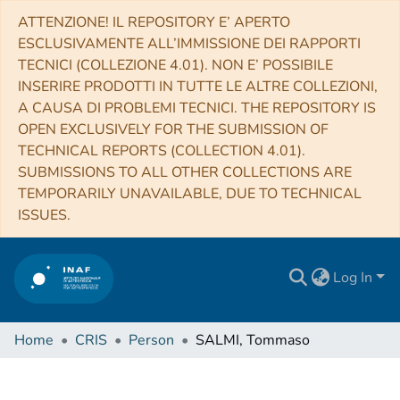
ATTENZIONE! IL REPOSITORY E’ APERTO
ESCLUSIVAMENTE ALL’IMMISSIONE DEI RAPPORTI
TECNICI (COLLEZIONE 4.01). NON E’ POSSIBILE
INSERIRE PRODOTTI IN TUTTE LE ALTRE COLLEZIONI,
A CAUSA DI PROBLEMI TECNICI. THE REPOSITORY IS
OPEN EXCLUSIVELY FOR THE SUBMISSION OF
TECHNICAL REPORTS (COLLECTION 4.01).
SUBMISSIONS TO ALL OTHER COLLECTIONS ARE
TEMPORARILY UNAVAILABLE, DUE TO TECHNICAL
ISSUES.
Log In
Home
CRIS
Person
SALMI, Tommaso