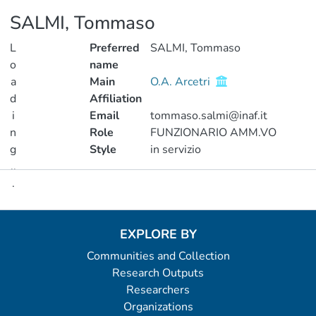
SALMI, Tommaso
L
Preferred
SALMI, Tommaso
o
name
a
Main
O.A. Arcetri
d
Affiliation
i
Email
tommaso.salmi@inaf.it
n
Role
FUNZIONARIO AMM.VO
g
Style
in servizio
..
.
Metrics
Loading...
EXPLORE BY
Communities and Collection
Research Outputs
Researchers
Organizations