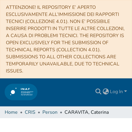
ATTENZIONE! IL REPOSITORY E’ APERTO
ESCLUSIVAMENTE ALL’IMMISSIONE DEI RAPPORTI
TECNICI (COLLEZIONE 4.01). NON E’ POSSIBILE
INSERIRE PRODOTTI IN TUTTE LE ALTRE COLLEZIONI,
A CAUSA DI PROBLEMI TECNICI. THE REPOSITORY IS
OPEN EXCLUSIVELY FOR THE SUBMISSION OF
TECHNICAL REPORTS (COLLECTION 4.01).
SUBMISSIONS TO ALL OTHER COLLECTIONS ARE
TEMPORARILY UNAVAILABLE, DUE TO TECHNICAL
ISSUES.
Log In
Home
CRIS
Person
CARAVITA, Caterina