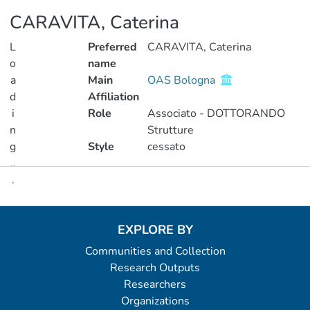
CARAVITA, Caterina
L
Preferred
CARAVITA, Caterina
o
name
a
Main
OAS Bologna
d
Affiliation
i
Role
Associato - DOTTORANDO
n
Strutture
g
Style
cessato
..
.
Metrics
Loading...
EXPLORE BY
Communities and Collection
Research Outputs
Researchers
Organizations