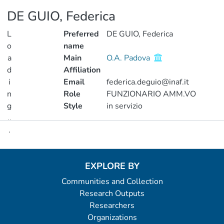
DE GUIO, Federica
L
Preferred
DE GUIO, Federica
o
name
a
Main
O.A. Padova
d
Affiliation
i
Email
federica.deguio@inaf.it
n
Role
FUNZIONARIO AMM.VO
g
Style
in servizio
..
.
Metrics
Loading...
EXPLORE BY
Communities and Collection
Research Outputs
Researchers
Organizations