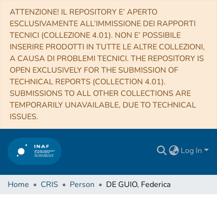
ATTENZIONE! IL REPOSITORY E’ APERTO
ESCLUSIVAMENTE ALL’IMMISSIONE DEI RAPPORTI
TECNICI (COLLEZIONE 4.01). NON E’ POSSIBILE
INSERIRE PRODOTTI IN TUTTE LE ALTRE COLLEZIONI,
A CAUSA DI PROBLEMI TECNICI. THE REPOSITORY IS
OPEN EXCLUSIVELY FOR THE SUBMISSION OF
TECHNICAL REPORTS (COLLECTION 4.01).
SUBMISSIONS TO ALL OTHER COLLECTIONS ARE
TEMPORARILY UNAVAILABLE, DUE TO TECHNICAL
ISSUES.
Log In
Home
CRIS
Person
DE GUIO, Federica