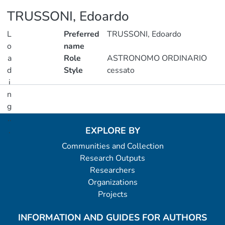
TRUSSONI, Edoardo
L
Preferred
TRUSSONI, Edoardo
o
name
a
Role
ASTRONOMO ORDINARIO
d
Style
cessato
i
n
Metrics
g
..
EXPLORE BY
.
Communities and Collection
Loading...
Research Outputs
Researchers
Organizations
Projects
INFORMATION AND GUIDES FOR AUTHORS