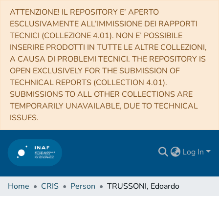
ATTENZIONE! IL REPOSITORY E’ APERTO
ESCLUSIVAMENTE ALL’IMMISSIONE DEI RAPPORTI
TECNICI (COLLEZIONE 4.01). NON E’ POSSIBILE
INSERIRE PRODOTTI IN TUTTE LE ALTRE COLLEZIONI,
A CAUSA DI PROBLEMI TECNICI. THE REPOSITORY IS
OPEN EXCLUSIVELY FOR THE SUBMISSION OF
TECHNICAL REPORTS (COLLECTION 4.01).
SUBMISSIONS TO ALL OTHER COLLECTIONS ARE
TEMPORARILY UNAVAILABLE, DUE TO TECHNICAL
ISSUES.
Log In
Home
CRIS
Person
TRUSSONI, Edoardo