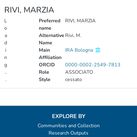
RIVI, MARZIA
L
Preferred
RIVI, MARZIA
o
name
a
Alternative
Rivi, M.
d
Name
i
Main
IRA Bologna
n
Affiliation
g
ORCID
0000-0002-2549-7813
..
Role
ASSOCIATO
.
Style
cessato
Loading...
Metrics
EXPLORE BY
Communities and Collection
Research Outputs