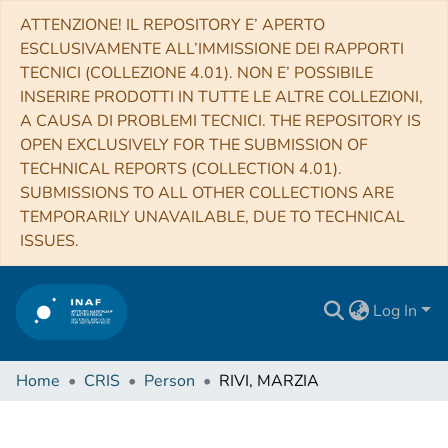
ATTENZIONE! IL REPOSITORY E’ APERTO
ESCLUSIVAMENTE ALL’IMMISSIONE DEI RAPPORTI
TECNICI (COLLEZIONE 4.01). NON E’ POSSIBILE
INSERIRE PRODOTTI IN TUTTE LE ALTRE COLLEZIONI,
A CAUSA DI PROBLEMI TECNICI. THE REPOSITORY IS
OPEN EXCLUSIVELY FOR THE SUBMISSION OF
TECHNICAL REPORTS (COLLECTION 4.01).
SUBMISSIONS TO ALL OTHER COLLECTIONS ARE
TEMPORARILY UNAVAILABLE, DUE TO TECHNICAL
ISSUES.
Log In
Home
CRIS
Person
RIVI, MARZIA