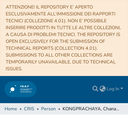
ATTENZIONE! IL REPOSITORY E’ APERTO
ESCLUSIVAMENTE ALL’IMMISSIONE DEI RAPPORTI
TECNICI (COLLEZIONE 4.01). NON E’ POSSIBILE
INSERIRE PRODOTTI IN TUTTE LE ALTRE COLLEZIONI,
A CAUSA DI PROBLEMI TECNICI. THE REPOSITORY IS
OPEN EXCLUSIVELY FOR THE SUBMISSION OF
TECHNICAL REPORTS (COLLECTION 4.01).
SUBMISSIONS TO ALL OTHER COLLECTIONS ARE
TEMPORARILY UNAVAILABLE, DUE TO TECHNICAL
ISSUES.
Log In
Home
CRIS
Person
KONGPRACHAYA, Chanasorn