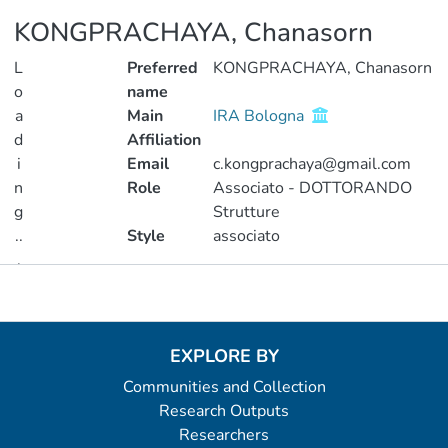
KONGPRACHAYA, Chanasorn
L
Preferred
KONGPRACHAYA, Chanasorn
o
name
a
Main
IRA Bologna
d
Affiliation
i
Email
c.kongprachaya@gmail.com
n
Role
Associato - DOTTORANDO
g
Strutture
..
Style
associato
.
Metrics
Loading...
EXPLORE BY
Communities and Collection
Research Outputs
Researchers