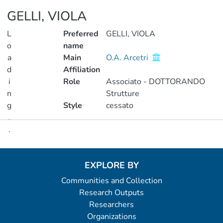
GELLI, VIOLA
L
Preferred
GELLI, VIOLA
o
name
a
Main
O.A. Arcetri
d
Affiliation
i
Role
Associato - DOTTORANDO
n
Strutture
g
Style
cessato
..
.
Metrics
Loading...
EXPLORE BY
Communities and Collection
Research Outputs
Researchers
Organizations