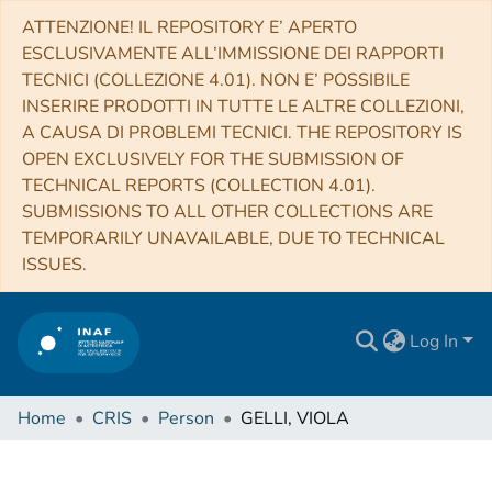
ATTENZIONE! IL REPOSITORY E’ APERTO
ESCLUSIVAMENTE ALL’IMMISSIONE DEI RAPPORTI
TECNICI (COLLEZIONE 4.01). NON E’ POSSIBILE
INSERIRE PRODOTTI IN TUTTE LE ALTRE COLLEZIONI,
A CAUSA DI PROBLEMI TECNICI. THE REPOSITORY IS
OPEN EXCLUSIVELY FOR THE SUBMISSION OF
TECHNICAL REPORTS (COLLECTION 4.01).
SUBMISSIONS TO ALL OTHER COLLECTIONS ARE
TEMPORARILY UNAVAILABLE, DUE TO TECHNICAL
ISSUES.
Log In
Home
CRIS
Person
GELLI, VIOLA