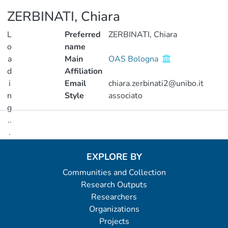
ZERBINATI, Chiara
L
Preferred
ZERBINATI, Chiara
o
name
a
Main
OAS Bologna
d
Affiliation
i
Email
chiara.zerbinati2@unibo.it
n
Style
associato
g
..
Metrics
.
Loading...
EXPLORE BY
Communities and Collection
Research Outputs
Researchers
Organizations
Projects