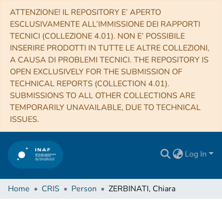
ATTENZIONE! IL REPOSITORY E’ APERTO
ESCLUSIVAMENTE ALL’IMMISSIONE DEI RAPPORTI
TECNICI (COLLEZIONE 4.01). NON E’ POSSIBILE
INSERIRE PRODOTTI IN TUTTE LE ALTRE COLLEZIONI,
A CAUSA DI PROBLEMI TECNICI. THE REPOSITORY IS
OPEN EXCLUSIVELY FOR THE SUBMISSION OF
TECHNICAL REPORTS (COLLECTION 4.01).
SUBMISSIONS TO ALL OTHER COLLECTIONS ARE
TEMPORARILY UNAVAILABLE, DUE TO TECHNICAL
ISSUES.
Log In
Home
CRIS
Person
ZERBINATI, Chiara