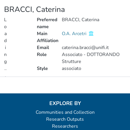
BRACCI, Caterina
L
Preferred
BRACCI, Caterina
o
name
a
Main
O.A. Arcetri
d
Affiliation
i
Email
caterina.bracci@unifi.it
n
Role
Associato - DOTTORANDO
g
Strutture
..
Style
associato
.
Metrics
Loading...
EXPLORE BY
Communities and Collection
Research Outputs
Researchers