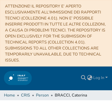
ATTENZIONE! IL REPOSITORY E’ APERTO
ESCLUSIVAMENTE ALL’IMMISSIONE DEI RAPPORTI
TECNICI (COLLEZIONE 4.01). NON E’ POSSIBILE
INSERIRE PRODOTTI IN TUTTE LE ALTRE COLLEZIONI,
A CAUSA DI PROBLEMI TECNICI. THE REPOSITORY IS
OPEN EXCLUSIVELY FOR THE SUBMISSION OF
TECHNICAL REPORTS (COLLECTION 4.01).
SUBMISSIONS TO ALL OTHER COLLECTIONS ARE
TEMPORARILY UNAVAILABLE, DUE TO TECHNICAL
ISSUES.
Log In
Home
CRIS
Person
BRACCI, Caterina